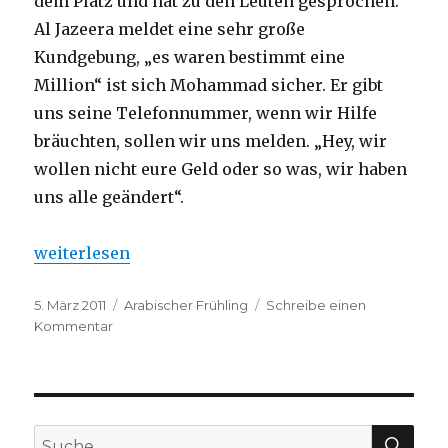
dem Platz und hat zu den Leuten gesprochen.
Al Jazeera meldet eine sehr große
Kundgebung, „es waren bestimmt eine
Million“ ist sich Mohammad sicher. Er gibt
uns seine Telefonnummer, wenn wir Hilfe
bräuchten, sollen wir uns melden. „Hey, wir
wollen nicht eure Geld oder so was, wir haben
uns alle geändert“.
„Die Jungs von Tahrir“
weiterlesen
Veröffentlicht
5. März 2011
Kategorien
Arabischer Frühling
Schreibe einen
am
Kommentar
zu
Die
Jungs
von
Tahrir
SU
Suche