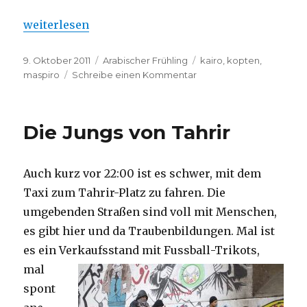
„Die Schlacht von Maspiro“
weiterlesen
Veröffentlicht
9. Oktober 2011
Kategorien
Arabischer Frühling
Schlagwörter
kairo
,
kopten
,
am
maspiro
Schreibe einen Kommentar
zu
Die
Schlacht
von
Die Jungs von Tahrir
Maspiro
Auch kurz vor 22:00 ist es schwer, mit dem
Taxi zum Tahrir-Platz zu fahren. Die
umgebenden Straßen sind voll mit Menschen,
es gibt hier und da Traubenbildungen. Mal ist
es ein Verkaufsstand mit Fussball
-Trikots,
mal
spont