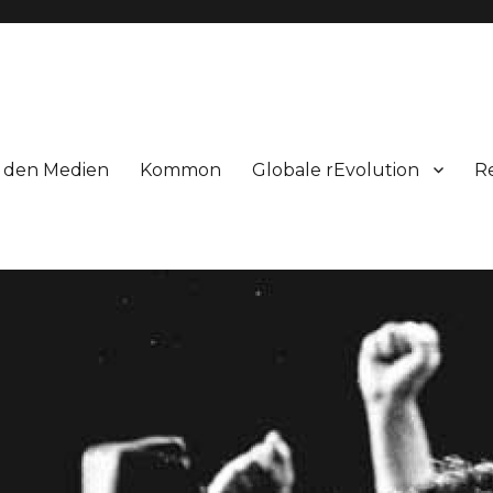
n den Medien
Kommon
Globale rEvolution
R