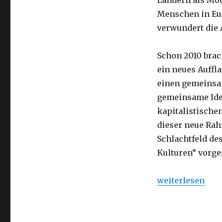
Ländern als Mod
Menschen in Eur
verwundert die 
Schon 2010 brac
ein neues Auffl
einen gemeinsa
gemeinsame Ident
kapitalistische
dieser neue Ra
Schlachtfeld des
Kulturen“ vorge
„Vom Tahrir-Plat
weiterlesen