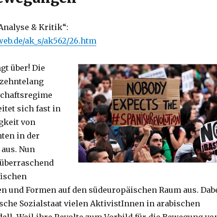
Analyse & Kritik“:
eb.de/ak_s/ak562/26.htm
gt über! Die
rzehntelang
schaftsregime
itet sich fast in
gkeit von
ten in der
 aus. Nun
h überraschend
fischen
n und Formen auf den südeuropäischen Raum aus. Dab
sche Sozialstaat vielen AktivistInnen in arabischen