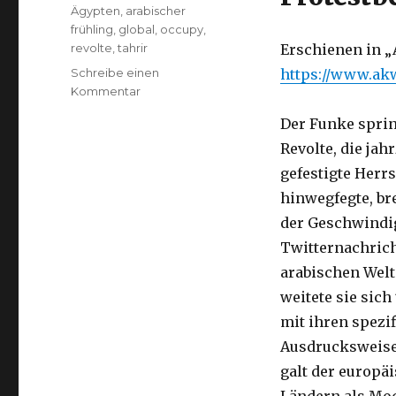
Schlagwörter
Ägypten
,
arabischer
frühling
,
global
,
occupy
,
revolte
,
tahrir
Erschienen in „
Schreibe einen
https://www.akw
Kommentar
zu
Vom
Der Funke sprin
Tahrir-
Platz
Revolte, die jah
zur
gefestigte Herr
Puerta
hinwegfegte, bre
del
Sol
der Geschwindi
Twitternachrich
arabischen Welt
weitete sie sic
mit ihren spezi
Ausdrucksweise
galt der europäi